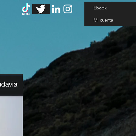
Ebook
Mi cuenta