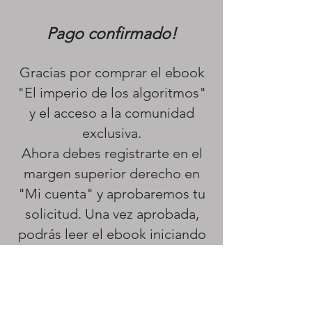
Pago confirmado!
Gracias por comprar el ebook
"El imperio de los algoritmos"
y el acceso a la comunidad
exclusiva.
Ahora debes registrarte en el
margen superior derecho en
"Mi cuenta" y aprobaremos tu
solicitud. Una vez aprobada,
podrás leer el ebook iniciando
sesión.
RECORDÁ REGISTRARTE
CON EL MAIL Y EL NOMBRE